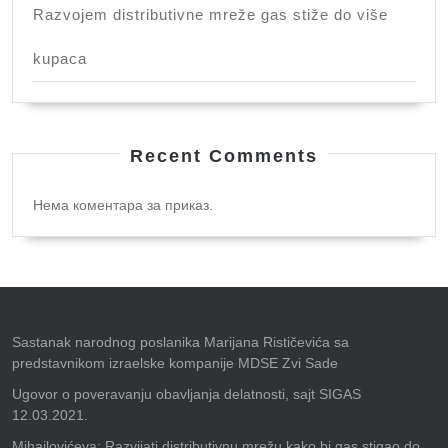
Razvojem distributivne mreže gas stiže do više
kupaca
Recent Comments
Нема коментара за приказ.
Sastanak narodnog poslanika Marijana Rističevića sa
predstavnikom izraelske kompanije MDSE Zvi Sade
Ugovor o poveravanju obavljanja delatnosti, sajt SIGAS
12.03.2021.
Mihajlovićeva: Razvijati distributivnu mrežu kako bi gas stigao do