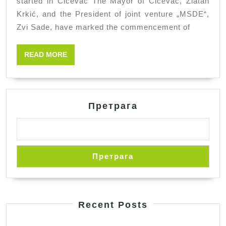
started in Ćićevac The Mayor of Ćićevac, Zlatan
water
Krkić, and the President of joint venture „MSDE“,
supply
Zvi Sade, have marked the commencement of
network
started
READ
READ MORE
in
MORE
Ćićevac
Претрага
Претрага
Recent Posts