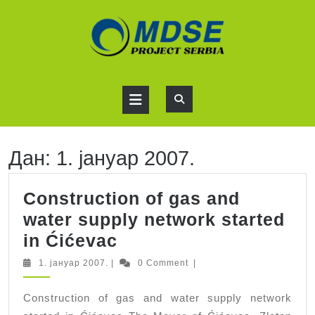
Skip
to
content
Open
Button
Дан:
1. јануар 2007.
Construction of gas and
water supply network started
Construction
in Ćićevac
of
1.
1. јануар 2007.
|
0 Comment
|
јануар
gas
2007.
Construction of gas and water supply network
and